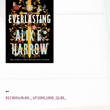
Contact
Navigation
Article
précédent :
81CWXVzRcML._UF1000,1000_QL80_
de