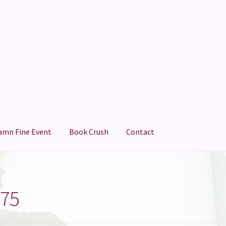
amn Fine Event
Book Crush
Contact
75