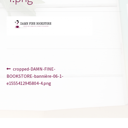
Contact
Navigation
Article
cropped-DAMN-FINE-
précédent :
BOOKSTORE-bannière-06-1-
de
e1555412945804-4.png
l’article