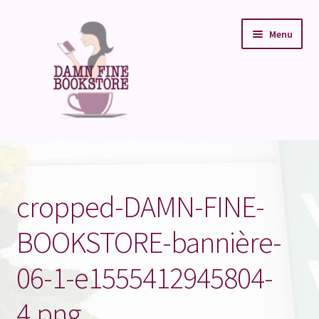
Aller
Aller
Menu
à
au
la
contenu
navigation
Accueil
Buy Books
cropped-DAMN-FINE-
Pre- order
BOOKSTORE-bannière-
Damn Fine Event
06-1-e1555412945804-
Book Crush
4.png