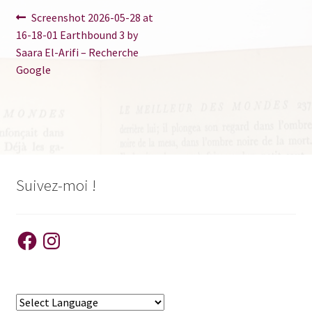
Navigation
Article
Screenshot 2026-05-28 at
précédent :
16-18-01 Earthbound 3 by
de
Saara El-Arifi – Recherche
l’article
Google
Suivez-moi !
Facebook
Instagram