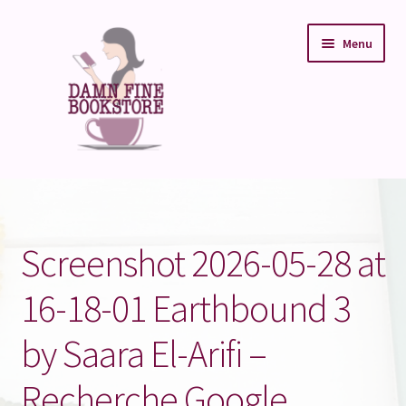
Aller
Aller
Menu
à
au
la
contenu
navigation
Accueil
Buy Books
Screenshot 2026-05-28 at
Pre- order
16-18-01 Earthbound 3
Damn Fine Event
by Saara El-Arifi –
Book Crush
Recherche Google